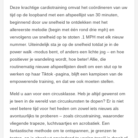
Deze krachtige cardiotraining omvat het coördineren van uw
tijd op de loopband met een afspeellijst van 30 minuten,
beginnend door uw snelheid te ontdekken met het
allereerste melodie (begin met één rond drie mph) en
vervolgens uw snelheid op te stoten .1 MPH met elk nieuw
nummer. Uiteindelijk sta je op de snelheid totdat je in de
power walk -modus bent, of anders een lichte jog – en hoe
positiever je wandeling wordt, hoe beter! Allie, die
routinematig nieuwe afspeellijsten deelt om een stut op te
werken op haar Tiktok -pagina, blijft een kampioen van de
empowerende training, en dat we ook moeten stellen.
Meld u aan voor een circusklasse. Heb je altijd gewenst om
je teen in de wereld van circuskunsten te dopen? Er is niet
veel betere tijd voor het heden om zowel iets nieuws als
avontuurlijks te proberen – zoals circustraining, waaronder
vliegende trapeze, luchtvaartjes en acrobatiek. Een
fantastische methode om te ontspannen, je grenzen te
testen, en je absoluut opwindend te voelen terwijl je draait of