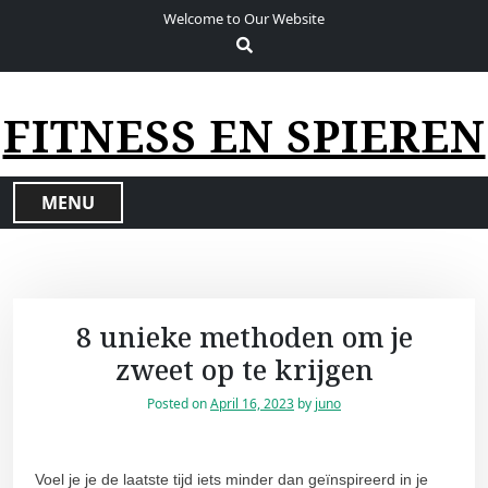
S
Welcome to Our Website
k
i
p
t
FITNESS EN SPIEREN
o
c
o
MENU
n
t
e
n
t
8 unieke methoden om je
zweet op te krijgen
Posted on
April 16, 2023
by
juno
Voel je je de laatste tijd iets minder dan geïnspireerd in je