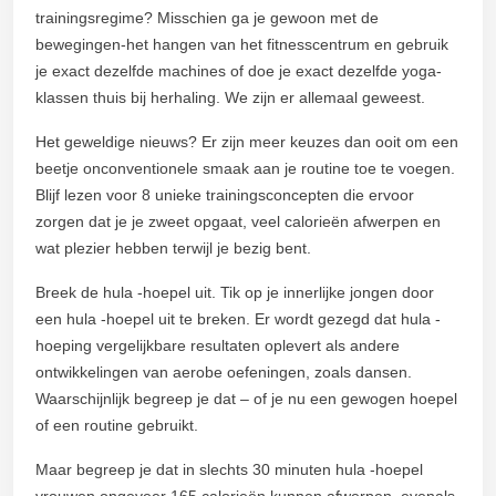
trainingsregime? Misschien ga je gewoon met de
bewegingen-het hangen van het fitnesscentrum en gebruik
je exact dezelfde machines of doe je exact dezelfde yoga-
klassen thuis bij herhaling. We zijn er allemaal geweest.
Het geweldige nieuws? Er zijn meer keuzes dan ooit om een
beetje onconventionele smaak aan je routine toe te voegen.
Blijf lezen voor 8 unieke trainingsconcepten die ervoor
zorgen dat je je zweet opgaat, veel calorieën afwerpen en
wat plezier hebben terwijl je bezig bent.
Breek de hula -hoepel uit. Tik op je innerlijke jongen door
een hula -hoepel uit te breken. Er wordt gezegd dat hula -
hoeping vergelijkbare resultaten oplevert als andere
ontwikkelingen van aerobe oefeningen, zoals dansen.
Waarschijnlijk begreep je dat – of je nu een gewogen hoepel
of een routine gebruikt.
Maar begreep je dat in slechts 30 minuten hula -hoepel
vrouwen ongeveer 165 calorieën kunnen afwerpen, evenals