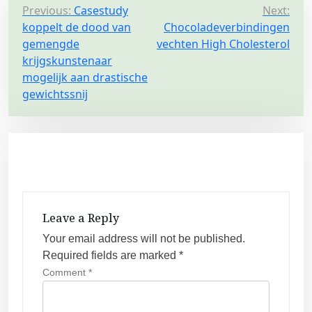
P
Previous:
Casestudy
Next:
koppelt de dood van
Chocoladeverbindingen
o
gemengde
vechten High Cholesterol
s
krijgskunstenaar
t
mogelijk aan drastische
n
gewichtssnij
a
v
i
g
a
t
Leave a Reply
i
Your email address will not be published.
Required fields are marked
*
o
Comment
*
n