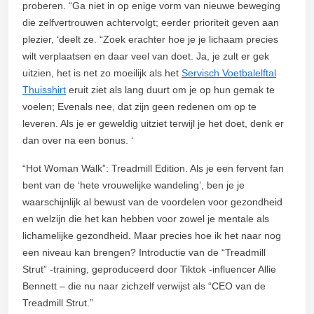
proberen. “Ga niet in op enige vorm van nieuwe beweging
die zelfvertrouwen achtervolgt; eerder prioriteit geven aan
plezier, ‘deelt ze. “Zoek erachter hoe je je lichaam precies
wilt verplaatsen en daar veel van doet. Ja, je zult er gek
uitzien, het is net zo moeilijk als het
Servisch Voetbalelftal
Thuisshirt
eruit ziet als lang duurt om je op hun gemak te
voelen; Evenals nee, dat zijn geen redenen om op te
leveren. Als je er geweldig uitziet terwijl je het doet, denk er
dan over na een bonus. ‘
“Hot Woman Walk”: Treadmill Edition. Als je een fervent fan
bent van de ‘hete vrouwelijke wandeling’, ben je je
waarschijnlijk al bewust van de voordelen voor gezondheid
en welzijn die het kan hebben voor zowel je mentale als
lichamelijke gezondheid. Maar precies hoe ik het naar nog
een niveau kan brengen? Introductie van de “Treadmill
Strut” -training, geproduceerd door Tiktok -influencer Allie
Bennett – die nu naar zichzelf verwijst als “CEO van de
Treadmill Strut.”