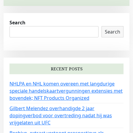
o
s
t
Search
s
Search
n
a
v
i
RECENT POSTS
g
NHLPA en NHL komen overeen met langdurige
a
speciale handelskaartvergunningen extensies met
t
bovendek; NFT Products Organized
i
Gilbert Melendez overhandigde 2 jaar
o
dopingverbod voor overtreding nadat hij was
n
vrijgelaten uit UFC
Beehive -extract vertoont prospectieve als