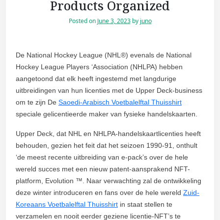
Products Organized
Posted on
June 3, 2023
by
juno
De National Hockey League (NHL®) evenals de National
Hockey League Players ‘Association (NHLPA) hebben
aangetoond dat elk heeft ingestemd met langdurige
uitbreidingen van hun licenties met de Upper Deck-business
om te zijn De
Saoedi-Arabisch Voetbalelftal Thuisshirt
speciale gelicentieerde maker van fysieke handelskaarten.
Upper Deck, dat NHL en NHLPA-handelskaartlicenties heeft
behouden, gezien het feit dat het seizoen 1990-91, onthult
‘de meest recente uitbreiding van e-pack’s over de hele
wereld succes met een nieuw patent-aansprakend NFT-
platform, Evolution ™. Naar verwachting zal de ontwikkeling
deze winter introduceren en fans over de hele wereld
Zuid-
Koreaans Voetbalelftal Thuisshirt
in staat stellen te
verzamelen en nooit eerder geziene licentie-NFT’s te