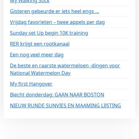
My Walking Stick
Gisteren gebeurde er iets heel engs …
Vrijdag favorieten – twee appels per dag
Sunday set Up begin 10K training
RER krijgt een rootkanaal
Een nog veel meer dag
De beste en raarste watermeloen -dingen voor
National Watermelon Day
My first Hangover
Biecht donderdag: GAAN NAAR BOSTON
NIEUW RUNDE SUNVIES EN MAAMING LIJSTING