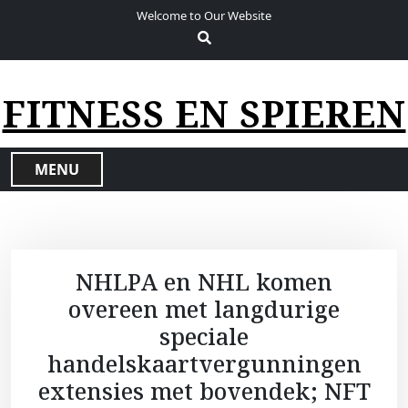
S
Welcome to Our Website
k
i
p
t
FITNESS EN SPIEREN
o
c
o
MENU
n
t
e
n
t
NHLPA en NHL komen
overeen met langdurige
speciale
handelskaartvergunningen
extensies met bovendek; NFT