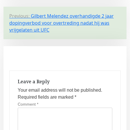
P
Previous:
Gilbert Melendez overhandigde 2 jaar
dopingverbod voor overtreding nadat hij was
o
vrijgelaten uit UFC
s
t
n
a
v
i
Leave a Reply
g
Your email address will not be published.
a
Required fields are marked
*
t
Comment
*
i
o
n