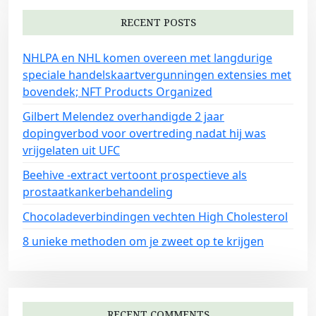
i
RECENT POSTS
g
NHLPA en NHL komen overeen met langdurige
a
speciale handelskaartvergunningen extensies met
t
bovendek; NFT Products Organized
i
Gilbert Melendez overhandigde 2 jaar
o
dopingverbod voor overtreding nadat hij was
n
vrijgelaten uit UFC
Beehive -extract vertoont prospectieve als
prostaatkankerbehandeling
Chocoladeverbindingen vechten High Cholesterol
8 unieke methoden om je zweet op te krijgen
RECENT COMMENTS