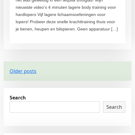
nieuwste video’s 4 minuten lagere body training voor
hardlopers Vijf lagere lichaamsoefeningen voor
lopers! Probeer deze snelle krachttraining thuis voor
je benen, heupen en bilspieren. Geen apparatuur […]
P
Older posts
o
s
t
Search
s
Search
n
a
v