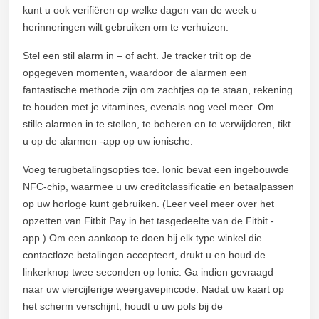
kunt u ook verifiëren op welke dagen van de week u
herinneringen wilt gebruiken om te verhuizen.
Stel een stil alarm in – of acht. Je tracker trilt op de
opgegeven momenten, waardoor de alarmen een
fantastische methode zijn om zachtjes op te staan, rekening
te houden met je vitamines, evenals nog veel meer. Om
stille alarmen in te stellen, te beheren en te verwijderen, tikt
u op de alarmen -app op uw ionische.
Voeg terugbetalingsopties toe. Ionic bevat een ingebouwde
NFC-chip, waarmee u uw creditclassificatie en betaalpassen
op uw horloge kunt gebruiken. (Leer veel meer over het
opzetten van Fitbit Pay in het tasgedeelte van de Fitbit -
app.) Om een aankoop te doen bij elk type winkel die
contactloze betalingen accepteert, drukt u en houd de
linkerknop twee seconden op Ionic. Ga indien gevraagd
naar uw viercijferige weergavepincode. Nadat uw kaart op
het scherm verschijnt, houdt u uw pols bij de