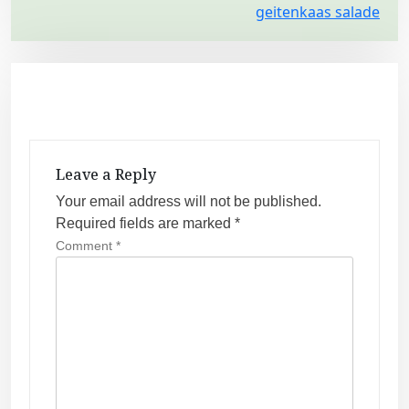
geitenkaas salade
s
t
n
a
v
i
Leave a Reply
g
Your email address will not be published.
a
Required fields are marked
*
t
Comment
*
i
o
n