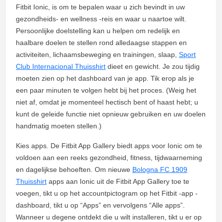
Fitbit Ionic, is om te bepalen waar u zich bevindt in uw
gezondheids- en wellness -reis en waar u naartoe wilt.
Persoonlijke doelstelling kan u helpen om redelijk en
haalbare doelen te stellen rond alledaagse stappen en
activiteiten, lichaamsbeweging en trainingen, slaap,
Sport
Club Internacional Thuisshirt
dieet en gewicht. Je zou tijdig
moeten zien op het dashboard van je app. Tik erop als je
een paar minuten te volgen hebt bij het proces. (Weig het
niet af, omdat je momenteel hectisch bent of haast hebt; u
kunt de geleide functie niet opnieuw gebruiken en uw doelen
handmatig moeten stellen.)
Kies apps. De Fitbit App Gallery biedt apps voor Ionic om te
voldoen aan een reeks gezondheid, fitness, tijdwaarneming
en dagelijkse behoeften. Om nieuwe
Bologna FC 1909
Thuisshirt
apps aan Ionic uit de Fitbit App Gallery toe te
voegen, tikt u op het accountpictogram op het Fitbit -app -
dashboard, tikt u op “Apps” en vervolgens “Alle apps”.
Wanneer u degene ontdekt die u wilt installeren, tikt u er op