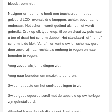
bloedstroom niet.
Navigeer ermee. Ionic heeft een touchscreen met een
gekleurd LCD -evenals drie knoppen: achter, bovenaan en
onderaan. Het scherm wordt gedimd als het niet wordt
gebruikt. Druk op elk type knop, til op en draai uw pols naar
u toe of draai het scherm dubbel. Het standaard- of “home” -
scherm is de klok. Vanaf hier kunt u uw ionische navigeren
door zowel zij naar rechts als omhoog te vegen en naar
beneden te vegen:
Veeg zoveel als je meldingen ziet.
Veeg naar beneden om muziek te beheren.
Swipe het beste om het snelkoppelingen te zien.
Swipe gedelegeerde scroll met de apps die op uw horloge
zijn geïnstalleerd.
Afhankelijk van de klok die u kiest, kunt u ook op het