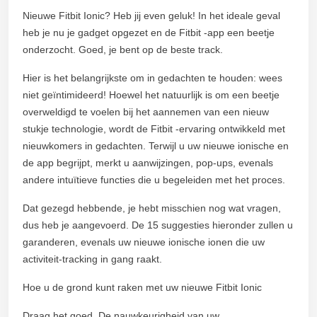
Nieuwe Fitbit Ionic? Heb jij even geluk! In het ideale geval
heb je nu je gadget opgezet en de Fitbit -app een beetje
onderzocht. Goed, je bent op de beste track.
Hier is het belangrijkste om in gedachten te houden: wees
niet geïntimideerd! Hoewel het natuurlijk is om een beetje
overweldigd te voelen bij het aannemen van een nieuw
stukje technologie, wordt de Fitbit -ervaring ontwikkeld met
nieuwkomers in gedachten. Terwijl u uw nieuwe ionische en
de app begrijpt, merkt u aanwijzingen, pop-ups, evenals
andere intuïtieve functies die u begeleiden met het proces.
Dat gezegd hebbende, je hebt misschien nog wat vragen,
dus heb je aangevoerd. De 15 suggesties hieronder zullen u
garanderen, evenals uw nieuwe ionische ionen die uw
activiteit-tracking in gang raakt.
Hoe u de grond kunt raken met uw nieuwe Fitbit Ionic
Draag het goed. De nauwkeurigheid van uw